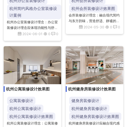
杭州办公室装修设计
杭州会所装修设计
杭州简约风格办公室装修设
杭州会所装修设计效果图
计案例
会所装修设计理念：融合现代简约
与东方韵味，营造舒适、静谧的私
杭州办公室装修设计理念：办公室
密空间。注重细节，运用光影与材
2024-05-30
0
0
装修设计理念应体现功能性与舒适
质，打造层次丰富、质感上乘的装
性的平衡，注重空间布局的合理
2024-06-01
0
0
饰效果，体现尊贵与品味的完美
性，采用自然采光与通风，营造绿
结...
色、环保的办公环境。同时，融入
企...
杭州公寓装修设计效果图
杭州健身房装修设计效果图
公寓装修设计
健身房装修设计
杭州公寓装修设计
杭州健身房装修设计
杭州公寓装修设计效果图
杭州健身房装修设计效果图
杭州公寓装修设计理念：公寓装修
杭州健身房装修设计应融合现代感