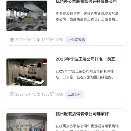
杭州办公室装修如何选择装修公司
查看资质和信誉：选择具有正规资质的装
修公司，如建筑装饰工程设计乙级资质、
建筑装修装饰工程贰级资质等，可通过相
关政府部门网站查询核实。同时，查看公
司的信...
2025-04-12
1279
1279
办公室装修
2025年宁波工装公司排名（前五
名）
2025 年宁波工装公司前五名的具体排
名，以下是一些在宁波地区口碑较好、实
力较强的工装公司，供你参考：宁波博妍
装饰：2009 年创立，专注公装领域 16
2025-04-12
1556
1556
工装公司
年，是中大...
杭州服装店铺装修公司哪家好
在杭州众多装修公司中挑选适合服装店铺