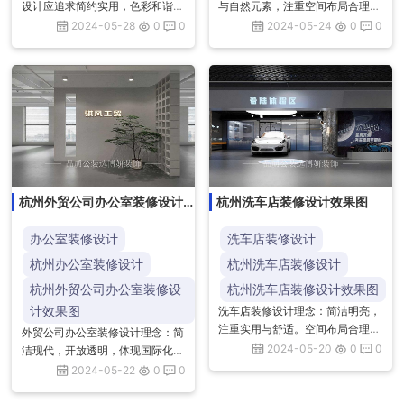
设计应追求简约实用，色彩和谐，
与自然元素，注重空间布局合理
空间布局合理。注重功能性，同时
性，确保器械区、有氧区、私教区
2024-05-28
0
0
2024-05-24
0
0
融入个性化元素，打造舒适温馨的
等功能区划分明确。同时，运用环
居住环境。材料选择环保，细节
保材料，营造舒适健康的运动环
处...
境，...
杭州外贸公司办公室装修设计
杭州洗车店装修设计效果图
效果图
办公室装修设计
洗车店装修设计
杭州办公室装修设计
杭州洗车店装修设计
杭州外贸公司办公室装修设
杭州洗车店装修设计效果图
计效果图
洗车店装修设计理念：简洁明亮，
注重实用与舒适。空间布局合理，
外贸公司办公室装修设计理念：简
功能分区明确。色彩搭配清新，营
2024-05-20
0
0
洁现代，开放透明，体现国际化风
造轻松氛围。注重细节，提升客户
格。色彩明亮，线条流畅，融入多
2024-05-22
0
0
体验，打造专业、高效的洗车环
元文化元素，展现公司开放包容的
境...