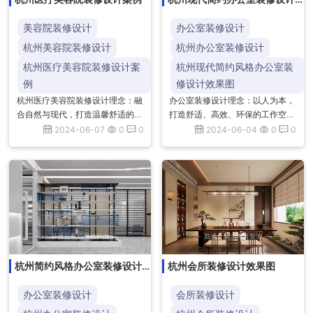
效果图
美容院装修设计
办公室装修设计
杭州美容院装修设计
杭州办公室装修设计
杭州医疗美容院装修设计案
杭州现代简约风格办公室装
例
修设计效果图
杭州医疗美容院装修设计理念：融
办公室装修设计理念：以人为本，
合自然与现代，打造温馨舒适的诊
打造舒适、高效、环保的工作空
疗环境。注重细节与品质，彰显专
间，注重功能与美学的融合，提升
2024-06-07
0
0
2024-06-04
0
0
业与高端。空间布局合理，光线柔
员工工作体验，塑造企业文化，实
和，色彩和谐，营造放松愉悦的
现空间与人的和谐共生。杭州现代
氛...
简...
杭州简约风格办公室装修设计
杭州会所装修设计效果图
效果图
办公室装修设计
会所装修设计