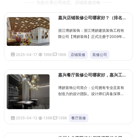
为您分享公司动态、店铺装修攻略
嘉兴店铺装修公司哪家好？（排名
前十口碑推荐）
浙江博妍装饰：浙江博妍建筑装饰工程有
限公司【博妍装饰】正式注册于2009年，
是一家拥有工程设计乙级资质、工程施工
贰级资质的中大型装饰工程企业。历经近
2025-04-17
1956
1956
店铺装修
装修公司
十余年...
嘉兴餐厅装修公司哪家好，嘉兴工
装公司推荐
博妍装饰公司简介：公司拥有专业且富有
创造力的设计团队。设计师们具备深厚的
专业背景和丰富的实践经验，能精准把握
各种风格，无论是现代简约风、欧式古典
风还是...
2025-04-12
1368
1368
餐厅装修