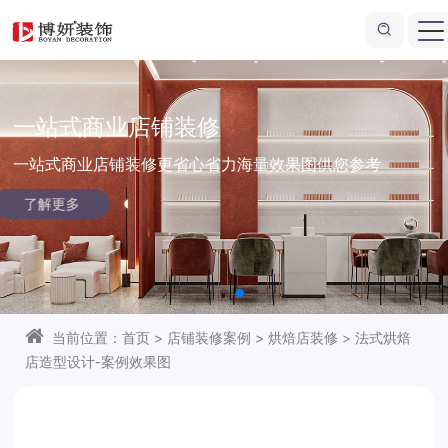
一站式商业店铺装修
一站式商业店铺装修更省心省力
海量效果图供您参考
了解更多
当前位置：
首页
>
店铺装修案例
>
烘焙店装修
>
法式烘焙
店造型设计-案例效果图