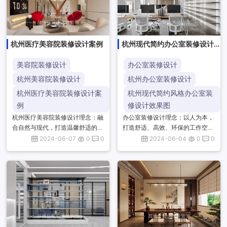
杭州医疗美容院装修设计案例
杭州现代简约办公室装修设计
效果图
美容院装修设计
办公室装修设计
杭州美容院装修设计
杭州办公室装修设计
杭州医疗美容院装修设计案
杭州现代简约风格办公室装
例
修设计效果图
杭州医疗美容院装修设计理念：融
办公室装修设计理念：以人为本，
合自然与现代，打造温馨舒适的诊
打造舒适、高效、环保的工作空
疗环境。注重细节与品质，彰显专
间，注重功能与美学的融合，提升
2024-06-07
0
0
2024-06-04
0
0
业与高端。空间布局合理，光线柔
员工工作体验，塑造企业文化，实
和，色彩和谐，营造放松愉悦的
现空间与人的和谐共生。杭州现代
氛...
简...