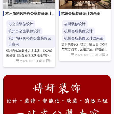
杭州简约风格办公室装修设计
杭州会所装修设计效果图
效果图
办公室装修设计
会所装修设计
杭州办公室装修设计
杭州会所装修设计
杭州简约风格办公室装修设
杭州会所装修设计效果图
计案例
会所装修设计理念：融合现代简约
与东方韵味，营造舒适、静谧的私
杭州办公室装修设计理念：办公室
密空间。注重细节，运用光影与材
2024-05-30
0
0
装修设计理念应体现功能性与舒适
质，打造层次丰富、质感上乘的装
性的平衡，注重空间布局的合理
2024-06-01
0
0
饰效果，体现尊贵与品味的完美
性，采用自然采光与通风，营造绿
结...
色、环保的办公环境。同时，融入
企...