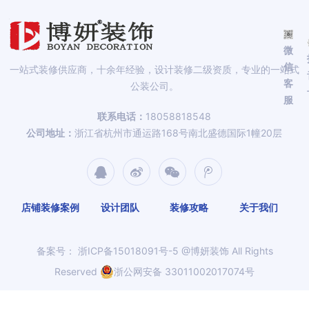
微
信
一站式装修供应商，十余年经验，设计装修二级资质，专业的一站式
客
公装公司。
服
联系电话：
18058818548
公司地址：
浙江省杭州市通运路168号南北盛德国际1幢20层
店铺装修案例
设计团队
装修攻略
关于我们
备案号：
浙ICP备15018091号-5
@博妍装饰 All Rights
Reserved
浙公网安备 33011002017074号