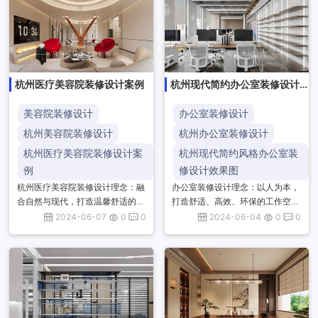
杭州医疗美容院装修设计案例
杭州现代简约办公室装修设计
效果图
美容院装修设计
办公室装修设计
杭州美容院装修设计
杭州办公室装修设计
杭州医疗美容院装修设计案
杭州现代简约风格办公室装
例
修设计效果图
杭州医疗美容院装修设计理念：融
办公室装修设计理念：以人为本，
合自然与现代，打造温馨舒适的诊
打造舒适、高效、环保的工作空
疗环境。注重细节与品质，彰显专
间，注重功能与美学的融合，提升
2024-06-07
0
0
2024-06-04
0
0
业与高端。空间布局合理，光线柔
员工工作体验，塑造企业文化，实
和，色彩和谐，营造放松愉悦的
现空间与人的和谐共生。杭州现代
氛...
简...