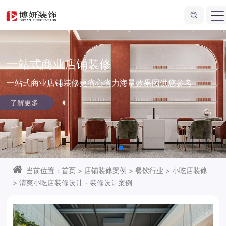
一站式商业店铺装修
一站式商业店铺装修更省心省力
海量效果图供您参考
了解更多
当前位置：
首页
>
店铺装修案例
>
餐饮行业
>
小吃店装修
>
清爽小吃店装修设计 - 装修设计案例