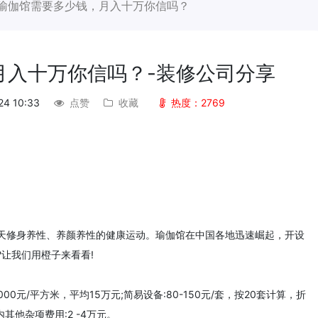
瑜伽馆需要多少钱，月入十万你信吗？
月入十万你信吗？-装修公司分享
24 10:33
点赞
收藏
热度：2769
天修身养性、养颜养性的健康运动。瑜伽馆在中国各地迅速崛起，开设
让我们用橙子来看看!
-1000元/平方米，平均15万元;简易设备:80-150元/套，按20套计算，折
年内其他杂项费用:2 -4万元。