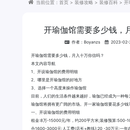
当前位置：
首页
>
装修攻略
>
装修百科
>
开
开瑜伽馆需要多少钱，
作者：Boyanzs
2023-02-
开瑜伽馆需要多少钱，月入十万你信吗？
本文内容导航
1、开设瑜伽馆的费用明细
2、哪里是开瑜伽馆的好地方
3、选择一个高度来操作瑜伽馆
目前，人们的生活条件越来越好，瑜伽已经成为一种每
瑜伽馆将拥有更广阔的市场。开一家瑜伽馆要花多少钱?
一、开设瑜伽馆的费用明细
租金:8万-15000元/年，约200平方米;装修预算:500
合1600-3000元;人工费(店长+教练):20 -30万元;一