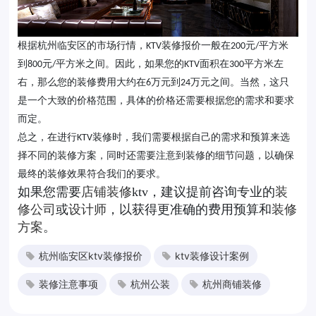
根据杭州临安区的市场行情，
装修报价一般在
元
平方米
KTV
200
/
到
元
平方米之间。因此，如果您的
面积在
平方米左
800
/
KTV
300
右，那么您的装修费用大约在
万元到
万元之间。当然，这只
6
24
是一个大致的价格范围，具体的价格还需要根据您的需求和要求
而定。
总之，在进行
装修时，我们需要根据自己的需求和预算来选
KTV
择不同的装修方案，同时还需要注意到装修的细节问题，以确保
最终的装修效果符合我们的要求。
如果您需要
店铺装修
ktv，建议提前咨询专业的
装
修公司
或
设计师
，以获得更准确的费用预算和
装修
方案
。
杭州临安区ktv装修报价
ktv装修设计案例
装修注意事项
杭州公装
杭州商铺装修