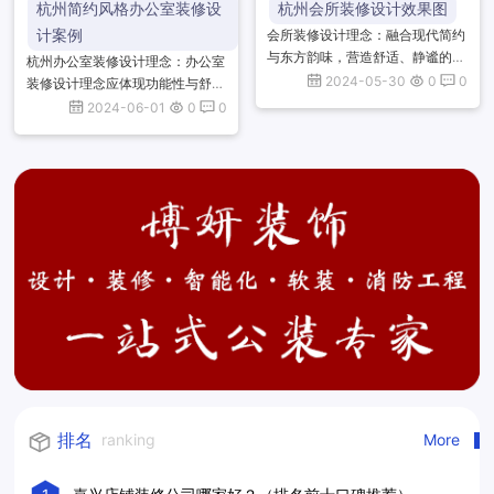
杭州简约风格办公室装修设
杭州会所装修设计效果图
计案例
会所装修设计理念：融合现代简约
与东方韵味，营造舒适、静谧的私
杭州办公室装修设计理念：办公室
密空间。注重细节，运用光影与材
2024-05-30
0
0
装修设计理念应体现功能性与舒适
质，打造层次丰富、质感上乘的装
性的平衡，注重空间布局的合理
2024-06-01
0
0
饰效果，体现尊贵与品味的完美
性，采用自然采光与通风，营造绿
结...
色、环保的办公环境。同时，融入
企...
排名
ranking
More