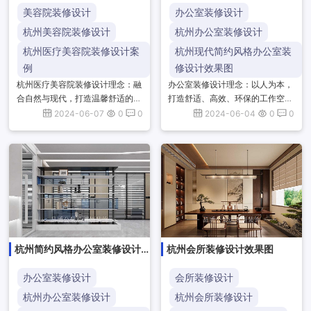
效果图
美容院装修设计
办公室装修设计
杭州美容院装修设计
杭州办公室装修设计
杭州医疗美容院装修设计案
杭州现代简约风格办公室装
例
修设计效果图
杭州医疗美容院装修设计理念：融
办公室装修设计理念：以人为本，
合自然与现代，打造温馨舒适的诊
打造舒适、高效、环保的工作空
疗环境。注重细节与品质，彰显专
间，注重功能与美学的融合，提升
2024-06-07
0
0
2024-06-04
0
0
业与高端。空间布局合理，光线柔
员工工作体验，塑造企业文化，实
和，色彩和谐，营造放松愉悦的
现空间与人的和谐共生。杭州现代
氛...
简...
杭州简约风格办公室装修设计
杭州会所装修设计效果图
效果图
办公室装修设计
会所装修设计
杭州办公室装修设计
杭州会所装修设计