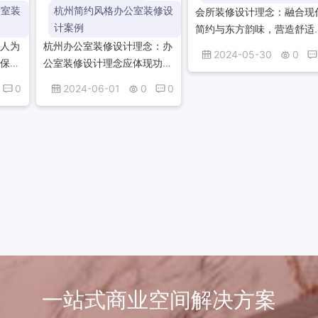
公室装
杭州简约风格办公室装修设
会所装修设计理念：融合现
计案例
简约与东方韵味，营造舒适
以人为
杭州办公室装修设计理念：办
静谧的私密空间。注重细节
2024-05-30
0
环保的
公室装修设计理念应体现功能
运用光影与材质，打造层次
美学的
性与舒适性的平衡，注重空间
富、质感上乘的装饰效果，
0
2024-06-01
0
0
验，塑
布局的合理性，采用自然采光
现尊贵与品味的完美结...
与人的
与通风，营造绿色、环保的办
公环境。同时，融入企...
一站式商业空间解决方案