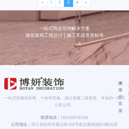
«
1
2
3
4
»
一站式商业空间解决方案
建筑装饰工程设计 | 施工贰级资质标准
微
信
一站式装修供应商，十余年经验，设计装修二级资质，专业的一站式
客
公装公司。
服
联系电话：
18058818548
公司地址：
浙江省杭州市通运路168号南北盛德国际1幢20层