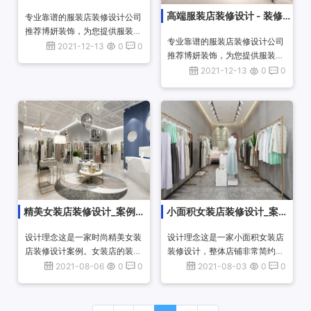
修设计案例
高端服装店装修设计 - 装修设
专业靠谱的服装店装修设计公司
推荐博妍装饰，为您提供服装店
计案例
专业靠谱的服装店装修设计公司
设计装修施工一站式项目服务，
2021-12-13
0
0
推荐博妍装饰，为您提供服装店
优秀设计师团队承接服装店效果
设计装修施工一站式项目服务，
2021-12-13
0
0
图设计、10余年公装经验，海量
优秀设计师团队承接服装店效果
商业空间设...
图设计、10余年公装经验，海量
商业空间设...
精美女装店装修设计_案例效
小面积女装店装修设计_案例
果图
效果图
设计理念这是一家时尚精美女装
设计理念这是一家小面积女装店
店装修设计案例。女装店的装修
装修设计，整体店铺非常简约时
手法时尚。女装店的中间摆放着
尚。整体采用浅色系， 非常的
2021-08-06
0
0
2021-08-03
0
0
一个休息的场所，用蓝色的作为
清爽，可以将店面里的衣服很好
背景，非常的令人舒适、放松。
的展现出来。上方的射灯可以将
杭州女装店...
衣服更好的展...